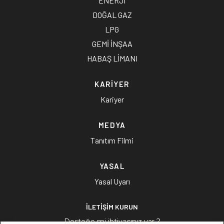
ENERJİ
DOĞAL GAZ
LPG
GEMİ İNŞAA
HABAŞ LİMANI
KARİYER
Kariyer
MEDYA
Tanıtım Filmi
YASAL
Yasal Uyarı
İLETİŞİM KURUN
Desteğe mi ihtiyacınız var ?