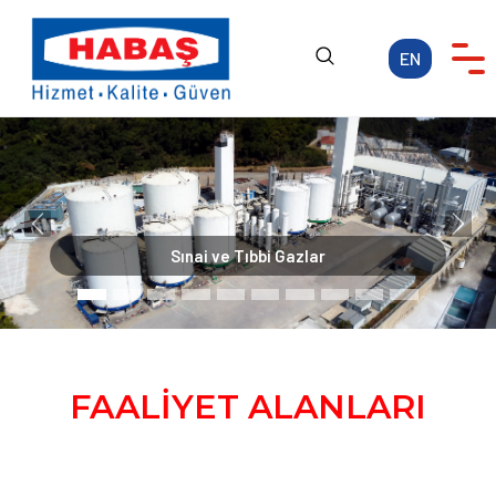
EN
Anasayfa
KURUMSAL
FAALİYET ALANLARI
Previous
Next
KARİYER
Demir Çelik
MEDYA
İLETİŞİM
FAALİYET ALANLARI