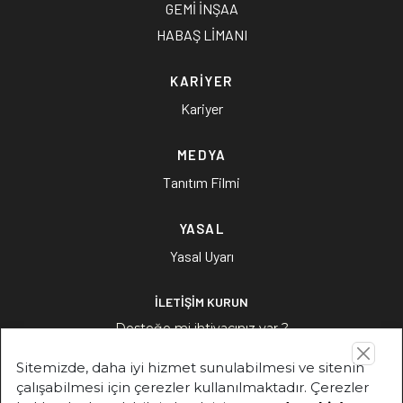
GEMİ İNŞAA
HABAŞ LİMANI
KARİYER
Kariyer
MEDYA
Tanıtım Filmi
YASAL
Yasal Uyarı
İLETİŞİM KURUN
Desteğe mi ihtiyacınız var ?
Sitemizde, daha iyi hizmet sunulabilmesi ve sitenin
İLETİŞİM KURUN
çalışabilmesi için çerezler kullanılmaktadır. Çerezler