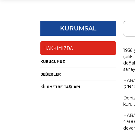
KURUMSAL
HAKKIMIZDA
1956 
çelik,
KURUCUMUZ
doğal
sanay
DEĞERLER
HABAŞ
KİLOMETRE TAŞLARI
(CNG)
Deniz
kurulu
HABAŞ
4.500
deva