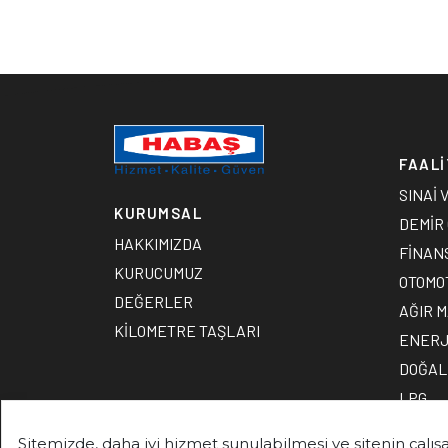
FAALİ
SINAİ 
KURUMSAL
DEMİR
HAKKIMIZDA
FİNAN
KURUCUMUZ
OTOMO
DEĞERLER
AĞIR M
KİLOMETRE TAŞLARI
ENERJ
DOĞAL
LPG
GEMİ İ
Sitemizde, daha iyi hizmet sunulabilmesi ve sitenin çalışa