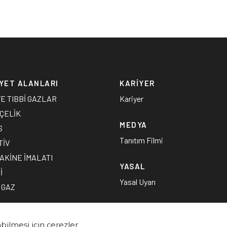
YET ALANLARI
KARİYER
VE TIBBİ GAZLAR
Kariyer
 ÇELİK
MEDYA
S
Tanıtım Filmi
TİV
AKİNE İMALATI
YASAL
İ
Yasal Uyarı
 GAZ
NŞAA
bilmesi için çerezler