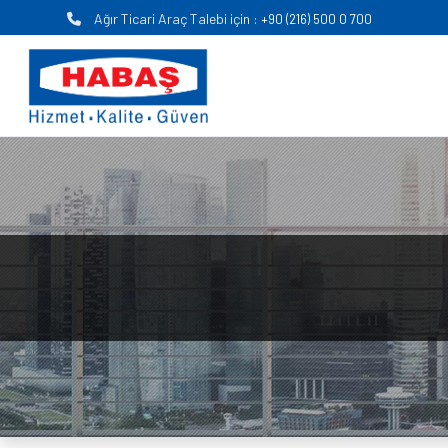
Ağır Ticari Araç Talebi için :
+90 (216) 500 0 700
Anasayfa
KURUMSAL
FAALİYET ALANLARI
KARİYER
MEDYA
İLETİŞİM