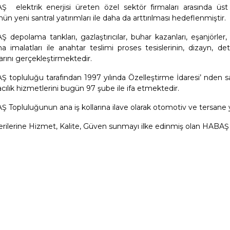
 elektrik enerjisi üreten özel sektör firmaları arasında ü
ün yeni santral yatırımları ile daha da arttırılması hedeflenmiştir.
 depolama tankları, gazlaştırıcılar, buhar kazanları, eşanjörler, b
a imalatları ile anahtar teslimi proses tesislerinin, dizayn, 
arını gerçekleştirmektedir.
 topluluğu tarafından 1997 yılında Özelleştirme İdaresi’ nden s
cılık hizmetlerini bugün 97 şube ile ifa etmektedir.
 Topluluğunun ana iş kollarına ilave olarak otomotiv ve tersane 
rilerine Hizmet, Kalite, Güven sunmayı ilke edinmiş olan HABAŞ T