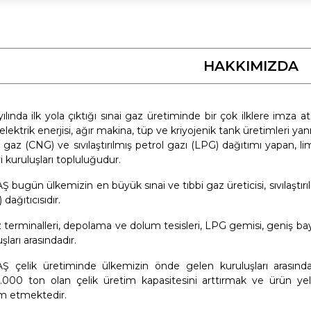
HAKKIMIZDA
yılında ilk yola çıktığı sınai gaz üretiminde bir çok ilklere imza 
 elektrik enerjisi, ağır makina, tüp ve kriyojenik tank üretimleri yanı
 gaz (CNG) ve sıvılaştırılmış petrol gazı (LPG) dağıtımı yapan, li
i kuruluşları topluluğudur.
 bugün ülkemizin en büyük sınai ve tıbbi gaz üreticisi, sıvılaştırı
 dağıtıcısıdır.
 terminalleri, depolama ve dolum tesisleri, LPG gemisi, geniş b
şları arasındadır.
 çelik üretiminde ülkemizin önde gelen kuruluşları arasındad
.000 ton olan çelik üretim kapasitesini arttırmak ve ürün yelp
m etmektedir.