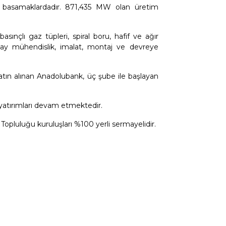
st basamaklardadır. 871,435 MW olan üretim
asınçlı gaz tüpleri, spiral boru, hafif ve ağır
detay mühendislik, imalat, montaj ve devreye
atın alınan Anadolubank, üç şube ile başlayan
yatırımları devam etmektedir.
opluluğu kuruluşları %100 yerli sermayelidir.