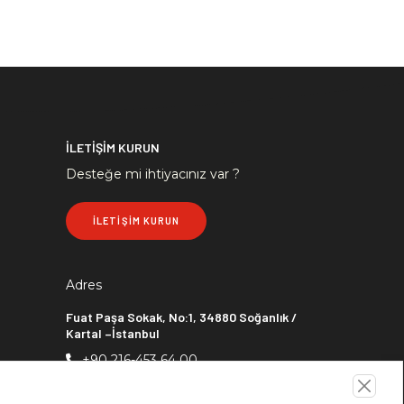
İLETİŞİM KURUN
Desteğe mi ihtiyacınız var ?
İLETİŞİM KURUN
Adres
Fuat Paşa Sokak, No:1, 34880 Soğanlık /
Kartal –İstanbul
+90 216-453 64 00
+90 216-453 64 00