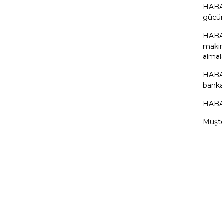
HABAŞ
gücün
HABAŞ
makin
almal
HABAŞ
banka
HABAŞ
Müşte