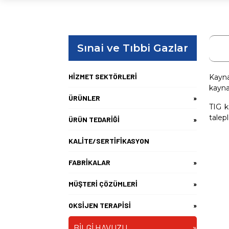
Sınai ve Tıbbi Gazlar
HİZMET SEKTÖRLERİ
Kayna
kayna
ÜRÜNLER
»
TIG k
talepl
ÜRÜN TEDARİĞİ
»
KALİTE/SERTİFİKASYON
FABRİKALAR
»
MÜŞTERİ ÇÖZÜMLERİ
»
OKSİJEN TERAPİSİ
»
BİLGİ HAVUZU
»