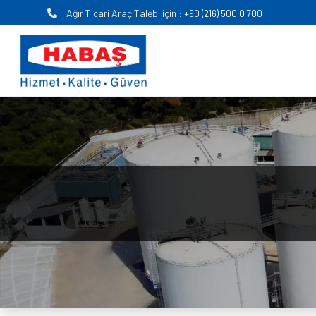
Ağır Ticari Araç Talebi için :
+90 (216) 500 0 700
Anasayfa
KURUMSAL
FAALİYET ALANLARI
KARİYER
MEDYA
İLETİŞİM