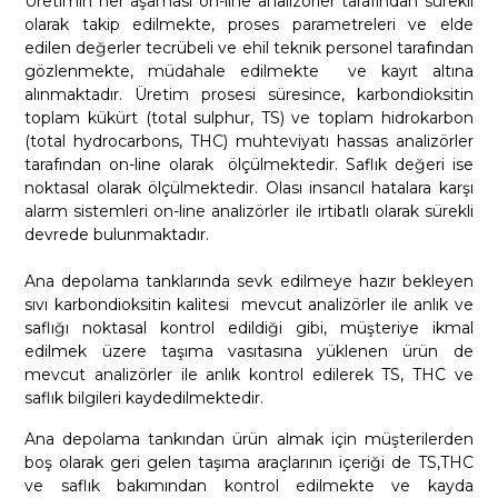
Üretimin her aşaması on-line analizörler tarafından sürekli
olarak takip edilmekte, proses parametreleri ve elde
edilen değerler tecrübeli ve ehil teknik personel tarafından
gözlenmekte, müdahale edilmekte ve kayıt altına
alınmaktadır. Üretim prosesi süresince, karbondioksitin
toplam kükürt (total sulphur, TS) ve toplam hidrokarbon
(total hydrocarbons, THC) muhteviyatı hassas analizörler
tarafından on-line olarak ölçülmektedir. Saflık değeri ise
noktasal olarak ölçülmektedir. Olası insancıl hatalara karşı
alarm sistemleri on-line analizörler ile irtibatlı olarak sürekli
devrede bulunmaktadır.
Ana depolama tanklarında sevk edilmeye hazır bekleyen
sıvı karbondioksitin kalitesi mevcut analizörler ile anlık ve
saflığı noktasal kontrol edildiği gibi, müşteriye ikmal
edilmek üzere taşıma vasıtasına yüklenen ürün de
mevcut analizörler ile anlık kontrol edilerek TS, THC ve
saflık bilgileri kaydedilmektedir.
Ana depolama tankından ürün almak için müşterilerden
boş olarak geri gelen taşıma araçlarının içeriği de TS,THC
ve saflık bakımından kontrol edilmekte ve kayda