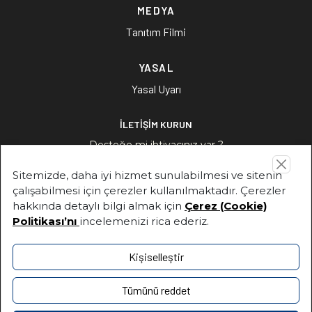
MEDYA
Tanıtım Filmi
YASAL
Yasal Uyarı
İLETİŞİM KURUN
Desteğe mi ihtiyacınız var ?
Sitemizde, daha iyi hizmet sunulabilmesi ve sitenin
İLETİŞİM KURUN
çalışabilmesi için çerezler kullanılmaktadır. Çerezler
hakkında detaylı bilgi almak için
Çerez (Cookie)
Politikası’nı
incelemenizi rica ederiz.
Adres
Fuat Paşa Sokak, No:1, 34880 Soğanlık / Kartal –İstanbul
Kişiselleştir
+90 216-453 64 00
Tümünü reddet
+90 216-453 64 00