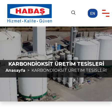
EN
Anasayfa
KURUMSAL
FAALİYET ALANLARI
KARİYER
KARBONDİOKSİT ÜRETİM TESİSLERİ
MEDYA
Anasayfa
KARBONDİOKSİT ÜRETİM TESİSLERİ
İLETİŞİM